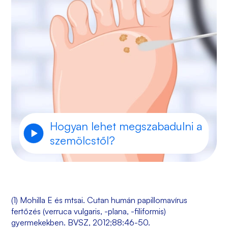
Hogyan lehet megszabadulni a
szemölcstől?
(1) Mohilla E és mtsai. Cutan humán papillomavírus
fertőzés (verruca vulgaris, -plana, -filiformis)
gyermekekben. BVSZ, 2012;88:46-50.