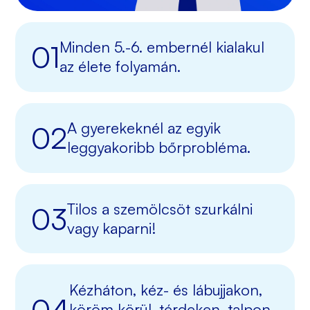
Minden 5.-6. embernél kialakul
az élete folyamán.
A gyerekeknél az egyik
leggyakoribb bőrprobléma.
Tilos a szemölcsöt szurkálni
vagy kaparni!
Kézháton, kéz- és lábujjakon,
köröm körül, térdeken, talpon