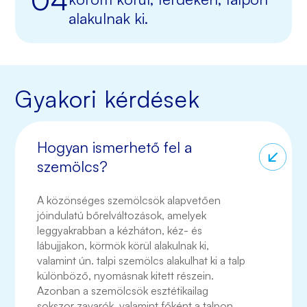
alakulnak ki.
Gyakori kérdések
Hogyan ismerhető fel a
szemölcs?
A közönséges szemölcsök alapvetően
jóindulatú bőrelváltozások, amelyek
leggyakrabban a kézháton, kéz- és
lábujjakon, körmök körül alakulnak ki,
valamint ún. talpi szemölcs alakulhat ki a talp
különböző, nyomásnak kitett részein.
Azonban a szemölcsök esztétikailag
sokszor zavarók, valamint főként a talpon