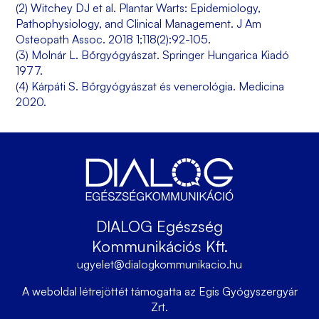
(2) Witchey DJ et al. Plantar Warts: Epidemiology,
Pathophysiology, and Clinical Management. J Am
Osteopath Assoc. 2018 1;118(2):92-105.
(3) Molnár L. Bőrgyógyászat. Springer Hungarica Kiadó
1977.
(4) Kárpáti S. Bőrgyógyászat és venerológia. Medicina
2020.
DIALOG Egészség
Kommunikációs Kft.
ugyelet@dialogkommunikacio.hu
A weboldal létrejöttét támogatta az Egis Gyógyszergyár
Zrt.