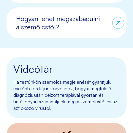
Hogyan lehet megszabadulni
a szemölcstől?
Videótár
Ha testünkön szemölcs megjelenését gyanítjuk,
mielőbb forduljunk orvoshoz, hogy a megfelelő
diagnózis után célzott terápiával gyorsan és
hatékonyan szabaduljunk meg a szemölcstől és az
azt okozó vírustól.