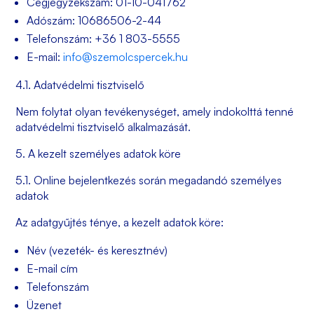
Cégjegyzékszám: 01-10-041762
Adószám: 10686506-2-44
Telefonszám: +36 1 803-5555
E-mail:
info@szemolcspercek.hu
4.1. Adatvédelmi tisztviselő
Nem folytat olyan tevékenységet, amely indokolttá tenné
adatvédelmi tisztviselő alkalmazását.
5. A kezelt személyes adatok köre
5.1. Online bejelentkezés során megadandó személyes
adatok
Az adatgyűjtés ténye, a kezelt adatok köre:
Név (vezeték- és keresztnév)
E-mail cím
Telefonszám
Üzenet