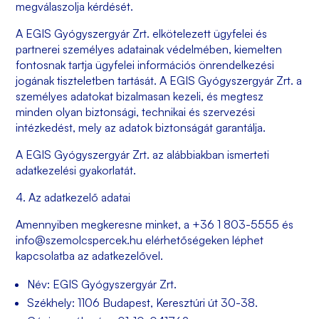
megválaszolja kérdését.
A
EGIS Gyógyszergyár Zrt.
elkötelezett ügyfelei és
partnerei személyes adatainak védelmében, kiemelten
fontosnak tartja ügyfelei információs önrendelkezési
jogának tiszteletben tartását. A
EGIS Gyógyszergyár Zrt.
a
személyes adatokat bizalmasan kezeli, és megtesz
minden olyan biztonsági, technikai és szervezési
intézkedést, mely az adatok biztonságát garantálja.
A
EGIS Gyógyszergyár Zrt.
az alábbiakban ismerteti
adatkezelési gyakorlatát.
4. Az adatkezelő adatai
Amennyiben megkeresne minket, a
+36 1 803-5555
és
info@szemolcspercek.hu
elérhetőségeken léphet
kapcsolatba az adatkezelővel.
Név: EGIS Gyógyszergyár Zrt.
Székhely: 1106 Budapest, Keresztúri út 30-38.