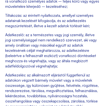
rá vonatkozó személyes adatok – teljes körű vagy egyes
műveletekre kiterjedő – kezeléséhez;
Tiltakozás: az érintett nyilatkozata, amellyel személyes
adatainak kezelését kifogásolja, és az adatkezelés
megszüntetését, illetve a kezelt adatok törlését kéri;
Adatkezelő: az a természetes vagy jogi személy, illetve
jogi személyiséggel nem rendelkező szervezet, aki vagy
amely önállóan vagy másokkal együtt az adatok
kezelésének célját meghatározza, az adatkezelésre
(beleértve a felhasznált eszközt) vonatkozó döntéseket
meghozza és végrehajtja, vagy az általa megbízott
adatfeldolgozóval végrehajtatja;
Adatkezelés: az alkalmazott eljárástól függetlenül az
adatokon végzett bármely művelet vagy a műveletek
összessége, így különösen gyűjtése, felvétele, rögzítése,
rendszerezése, tárolása, megváltoztatása, felhasználása,
lekérdezése, továbbítása, nyilvánosságra hozatala,
összehangolása vagy összekapcsolása, zárolása, törlése