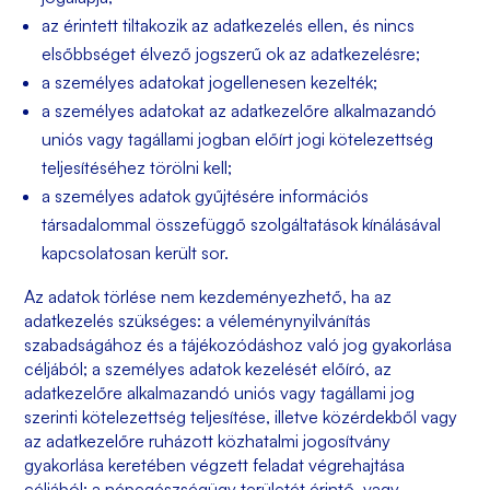
az érintett tiltakozik az adatkezelés ellen, és nincs
elsőbbséget élvező jogszerű ok az adatkezelésre;
a személyes adatokat jogellenesen kezelték;
a személyes adatokat az adatkezelőre alkalmazandó
uniós vagy tagállami jogban előírt jogi kötelezettség
teljesítéséhez törölni kell;
a személyes adatok gyűjtésére információs
társadalommal összefüggő szolgáltatások kínálásával
kapcsolatosan került sor.
Az adatok törlése nem kezdeményezhető, ha az
adatkezelés szükséges: a véleménynyilvánítás
szabadságához és a tájékozódáshoz való jog gyakorlása
céljából; a személyes adatok kezelését előíró, az
adatkezelőre alkalmazandó uniós vagy tagállami jog
szerinti kötelezettség teljesítése, illetve közérdekből vagy
az adatkezelőre ruházott közhatalmi jogosítvány
gyakorlása keretében végzett feladat végrehajtása
céljából; a népegészségügy területét érintő, vagy