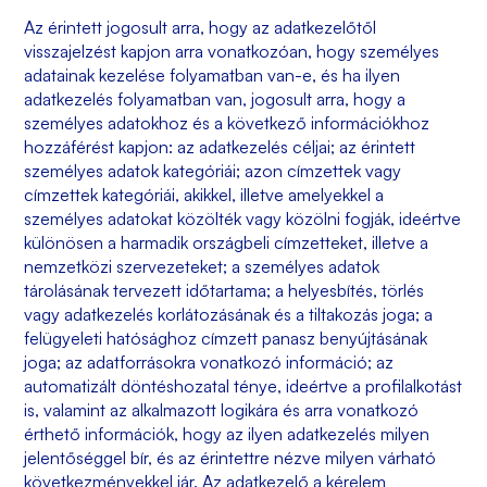
Az érintett jogosult arra, hogy az adatkezelőtől
visszajelzést kapjon arra vonatkozóan, hogy személyes
adatainak kezelése folyamatban van-e, és ha ilyen
adatkezelés folyamatban van, jogosult arra, hogy a
személyes adatokhoz és a következő információkhoz
hozzáférést kapjon: az adatkezelés céljai; az érintett
személyes adatok kategóriái; azon címzettek vagy
címzettek kategóriái, akikkel, illetve amelyekkel a
személyes adatokat közölték vagy közölni fogják, ideértve
különösen a harmadik országbeli címzetteket, illetve a
nemzetközi szervezeteket; a személyes adatok
tárolásának tervezett időtartama; a helyesbítés, törlés
vagy adatkezelés korlátozásának és a tiltakozás joga; a
felügyeleti hatósághoz címzett panasz benyújtásának
joga; az adatforrásokra vonatkozó információ; az
automatizált döntéshozatal ténye, ideértve a profilalkotást
is, valamint az alkalmazott logikára és arra vonatkozó
érthető információk, hogy az ilyen adatkezelés milyen
jelentőséggel bír, és az érintettre nézve milyen várható
következményekkel jár. Az adatkezelő a kérelem