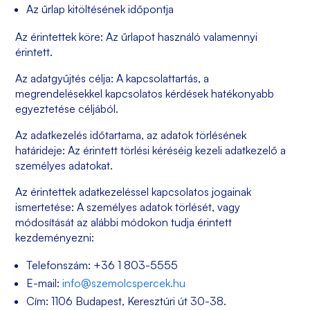
Az űrlap kitöltésének időpontja
Az érintettek köre:
Az űrlapot használó valamennyi
érintett.
Az adatgyűjtés célja:
A kapcsolattartás, a
megrendelésekkel kapcsolatos kérdések hatékonyabb
egyeztetése céljából.
Az adatkezelés időtartama, az adatok törlésének
határideje:
Az érintett törlési kéréséig kezeli adatkezelő a
személyes adatokat.
Az érintettek adatkezeléssel kapcsolatos jogainak
ismertetése:
A személyes adatok törlését, vagy
módosítását az alábbi módokon tudja érintett
kezdeményezni:
Telefonszám: +36 1 803-5555
E-mail:
info@szemolcspercek.hu
Cím: 1106 Budapest, Keresztúri út 30-38.