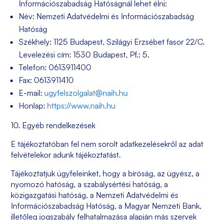
Információszabadság Hatóságnál lehet élni:
Név: Nemzeti Adatvédelmi és Információszabadság
Hatóság
Székhely: 1125 Budapest, Szilágyi Erzsébet fasor 22/C.
Levelezési cím: 1530 Budapest, Pf.: 5.
Telefon: 0613911400
Fax: 0613911410
E-mail:
ugyfelszolgalat@naih.hu
Honlap:
https://www.naih.hu
10. Egyéb rendelkezések
E tájékoztatóban fel nem sorolt adatkezelésekről az adat
felvételekor adunk tájékoztatást.
Tájékoztatjuk ügyfeleinket, hogy a bíróság, az ügyész, a
nyomozó hatóság, a szabálysértési hatóság, a
közigazgatási hatóság, a Nemzeti Adatvédelmi és
Információszabadság Hatóság, a Magyar Nemzeti Bank,
illetőleg jogszabály felhatalmazása alapján más szervek