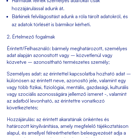
Harmadik félnek személyes adatokat csak
hozzájárulással adunk át.
Bárkinek felvilágosítást adunk a róla tárolt adatokról, és
az adatok törlését is bármikor kérheti.
2. Értelmező fogalmak
Érintett/Felhasználó: bármely meghatározott, személyes
adat alapján azonosított vagy – közvetlenül vagy
közvetve – azonosítható természetes személy;
Személyes adat: az érintettel kapcsolatba hozható adat –
különösen az érintett neve, azonosító jele, valamint egy
vagy több fizikai, fiziológiai, mentális, gazdasági, kulturális
vagy szociális azonosságára jellemző ismeret -, valamint
az adatból levonható, az érintettre vonatkozó
következtetés;
Hozzájárulás: az érintett akaratának önkéntes és
határozott kinyilvánítása, amely megfelelő tájékoztatáson
alapul, és amellyel félreérthetetlen beleegyezését adja a