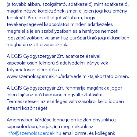
(a továbbiakban, szolgáltató, adatkezelő) mint adatkezelő,
magára nézve kötelezőnek ismeri el jelen jogi közlemény
tartalmát. Kötelezettséget vállal arra, hogy
tevékenységével kapcsolatos minden adatkezelés
megfelel a jelen szabályzatban és a hatályos nemzeti
jogszabályokban, valamint az Európai Unió jogi aktusaiban
meghatározott elvárásoknak.
A
EGIS Gyógyszergyár Zrt.
adatkezeléseivel
kapcsolatosan felmerülő adatvédelmi irányelvek
folyamatosan elérhetők a
www.szemolcspercek.hu/adatvedelmi-tajekoztato címen.
A
EGIS Gyógyszergyár Zrt.
fenntartja magának a jogot
jelen tájékoztató bármikori megváltoztatására.
Természetesen az esetleges változásokról kellő időben
értesíti közönségét.
Amennyiben kérdése lenne jelen közleményünkhöz
kapcsolódóan, kérjük, írja meg nekünk az
info@szemolcspercek.hu
email címre, és kollégánk