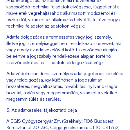
Adatfeldolgozás: az adatkezelési műveletekhez
kapcsolódó technikai feladatok elvégzése, függetlenül a
műveletek végrehajtásához alkalmazott módszertől és
eszköztől, valamint az alkalmazás helyétől, feltéve hogy a
technikai feladatot az adatokon végzik;
Adatfeldolgozó: az a természetes vagy jogi személy,
illetve jogi személyiséggel nem rendelkező szervezet, aki
vagy amely az adatkezelővel kötött szerződése alapján –
beleértve a jogszabály rendelkezése alapján történő
szerződéskötést is – adatok feldolgozását végzi;
Adatvédelmi incidens: személyes adat jogellenes kezelése
vagy feldolgozása, így különösen a jogosulatlan
hozzáférés, megváltoztatás, továbbítás, nyilvánosságra
hozatal, törlés vagy megsemmisítés, valamint a véletlen
megsemmisülés és sérülés.
3. Az adatkezelési tájékoztató célja
A
EGIS Gyógyszergyár Zrt.
(Székhely: 1106 Budapest,
Keresztúri út 30-38., Cégjegyzékszáma: 01-10-041762)