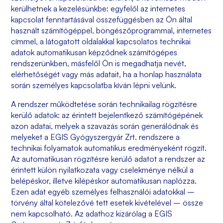
kerülhetnek a kezelésünkbe: egyfelől az internetes
kapcsolat fenntartásával összefüggésben az Ön által
használt számítógéppel, böngészőprogrammal, internetes
címmel, a látogatott oldalakkal kapcsolatos technikai
adatok automatikusan képződnek számítógépes
rendszerünkben, másfelől Ön is megadhatja nevét,
elérhetőségét vagy más adatait, ha a honlap használata
során személyes kapcsolatba kíván lépni velünk.
A rendszer működtetése során technikailag rögzítésre
kerülő adatok: az érintett bejelentkező számítógépének
azon adatai, melyek a szavazás során generálódnak és
melyeket a EGIS Gyógyszergyár Zrt. rendszere a
technikai folyamatok automatikus eredményeként rögzít.
Az automatikusan rögzítésre kerülő adatot a rendszer az
érintett külön nyilatkozata vagy cselekménye nélkül a
belépéskor, illetve kilépéskor automatikusan naplózza.
Ezen adat egyéb személyes felhasználói adatokkal –
törvény által kötelezővé tett esetek kivételével – össze
nem kapcsolható. Az adathoz kizárólag a EGIS