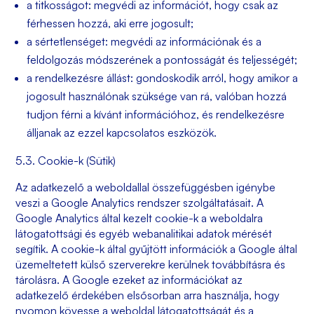
a titkosságot: megvédi az információt, hogy csak az
férhessen hozzá, aki erre jogosult;
a sértetlenséget: megvédi az információnak és a
feldolgozás módszerének a pontosságát és teljességét;
a rendelkezésre állást: gondoskodik arról, hogy amikor a
jogosult használónak szüksége van rá, valóban hozzá
tudjon férni a kívánt információhoz, és rendelkezésre
álljanak az ezzel kapcsolatos eszközök.
5.3. Cookie-k (Sütik)
Az adatkezelő a weboldallal összefüggésben igénybe
veszi a Google Analytics rendszer szolgáltatásait. A
Google Analytics által kezelt cookie-k a weboldalra
látogatottsági és egyéb webanalitikai adatok mérését
segítik. A cookie-k által gyűjtött információk a Google által
üzemeltetett külső szerverekre kerülnek továbbításra és
tárolásra. A Google ezeket az információkat az
adatkezelő érdekében elsősorban arra használja, hogy
nyomon kövesse a weboldal látogatottságát és a