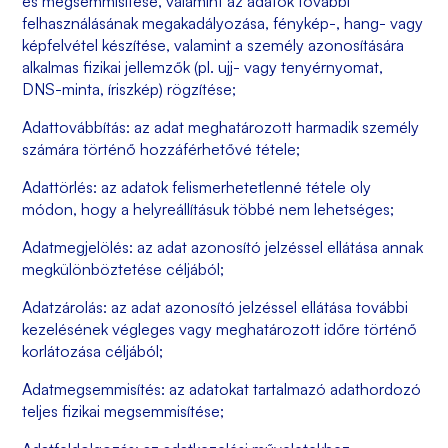
és megsemmisítése, valamint az adatok további
felhasználásának megakadályozása, fénykép-, hang- vagy
képfelvétel készítése, valamint a személy azonosítására
alkalmas fizikai jellemzők (pl. ujj- vagy tenyérnyomat,
DNS-minta, íriszkép) rögzítése;
Adattovábbítás: az adat meghatározott harmadik személy
számára történő hozzáférhetővé tétele;
Adattörlés: az adatok felismerhetetlenné tétele oly
módon, hogy a helyreállításuk többé nem lehetséges;
Adatmegjelölés: az adat azonosító jelzéssel ellátása annak
megkülönböztetése céljából;
Adatzárolás: az adat azonosító jelzéssel ellátása további
kezelésének végleges vagy meghatározott időre történő
korlátozása céljából;
Adatmegsemmisítés: az adatokat tartalmazó adathordozó
teljes fizikai megsemmisítése;