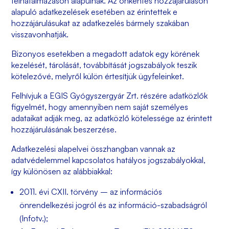
felhatalmazáson alapulnak. Az önkéntes hozzájáruláson
alapuló adatkezelések esetében az érintettek e
hozzájárulásukat az adatkezelés bármely szakában
visszavonhatják.
Bizonyos esetekben a megadott adatok egy körének
kezelését, tárolását, továbbítását jogszabályok teszik
kötelezővé, melyről külön értesítjük ügyfeleinket.
Felhívjuk a
EGIS Gyógyszergyár Zrt.
részére adatközlők
figyelmét, hogy amennyiben nem saját személyes
adataikat adják meg, az adatközlő kötelessége az érintett
hozzájárulásának beszerzése.
Adatkezelési alapelvei összhangban vannak az
adatvédelemmel kapcsolatos hatályos jogszabályokkal,
így különösen az alábbiakkal:
2011. évi CXII. törvény – az információs
önrendelkezési jogról és az információ-szabadságról
(Infotv.);