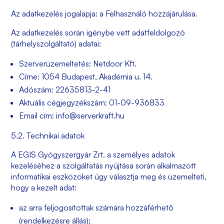
Az adatkezelés jogalapja:
a Felhasználó hozzájárulása.
Az adatkezelés során igénybe vett adatfeldolgozó
(tárhelyszolgáltató) adatai:
Szerverüzemeltetés: Netdoor Kft.
Címe: 1054 Budapest, Akadémia u. 14.
Adószám: 22635813-2-41
Aktuális cégjegyzékszám: 01-09-936833
Email cím: info@serverkraft.hu
5.2. Technikai adatok
A
EGIS Gyógyszergyár Zrt.
a személyes adatok
kezeléséhez a szolgáltatás nyújtása során alkalmazott
informatikai eszközöket úgy választja meg és üzemelteti,
hogy a kezelt adat:
az arra feljogosítottak számára hozzáférhető
(rendelkezésre állás);