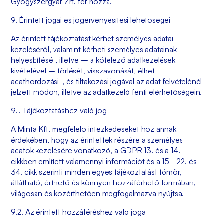
Gyógyszergyár Zrt. fér hozzá.
9. Érintett jogai és jogérvényesítési lehetőségei
Az érintett tájékoztatást kérhet személyes adatai
kezeléséről, valamint kérheti személyes adatainak
helyesbítését, illetve – a kötelező adatkezelések
kivételével – törlését, visszavonását, élhet
adathordozási-, és tiltakozási jogával az adat felvételénél
jelzett módon, illetve az adatkezelő fenti elérhetőségein.
9.1. Tájékoztatáshoz való jog
A Minta Kft. megfelelő intézkedéseket hoz annak
érdekében, hogy az érintettek részére a személyes
adatok kezelésére vonatkozó, a GDPR 13. és a 14.
cikkben említett valamennyi információt és a 15–22. és
34. cikk szerinti minden egyes tájékoztatást tömör,
átlátható, érthető és könnyen hozzáférhető formában,
világosan és közérthetően megfogalmazva nyújtsa.
9.2. Az érintett hozzáféréshez való joga