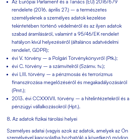
Az Európai Parlament és a Tanács (EU) 2016/679
rendelete (2016. április 27.) – a természetes
személyeknek a személyes adatok kezelése
tekintetében történő védelméről és az ilyen adatok
szabad áramlásáról, valamint a 95/46/EK rendelet
hatályon kívül helyezéséről (általános adatvédelmi
rendelet, GDPR);
évi V. törvény – a Polgári Törvénykönyvről (Ptk.);
évi C. törvény – a számvitelről (Számv. tv.);
évi LIII. törvény – a pénzmosás és terrorizmus
finanszírozása megelőzéséről és megakadályozásáról
(Pmt.);
2013. évi CCXXXVII. törvény – a hitelintézetekről és a
pénzügyi vállalkozásokról (Hpt.).
8. Az adatok fizikai tárolási helyei
Személyes adatai (vagyis azok az adatok, amelyek az Ön
személyével kapcsolatba hozhatók) a következő módon