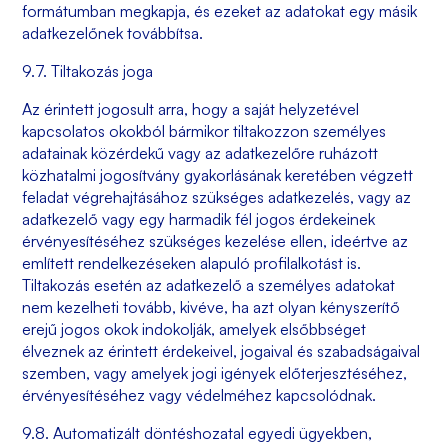
formátumban megkapja, és ezeket az adatokat egy másik
adatkezelőnek továbbítsa.
9.7. Tiltakozás joga
Az érintett jogosult arra, hogy a saját helyzetével
kapcsolatos okokból bármikor tiltakozzon személyes
adatainak közérdekű vagy az adatkezelőre ruházott
közhatalmi jogosítvány gyakorlásának keretében végzett
feladat végrehajtásához szükséges adatkezelés, vagy az
adatkezelő vagy egy harmadik fél jogos érdekeinek
érvényesítéséhez szükséges kezelése ellen, ideértve az
említett rendelkezéseken alapuló profilalkotást is.
Tiltakozás esetén az adatkezelő a személyes adatokat
nem kezelheti tovább, kivéve, ha azt olyan kényszerítő
erejű jogos okok indokolják, amelyek elsőbbséget
élveznek az érintett érdekeivel, jogaival és szabadságaival
szemben, vagy amelyek jogi igények előterjesztéséhez,
érvényesítéséhez vagy védelméhez kapcsolódnak.
9.8. Automatizált döntéshozatal egyedi ügyekben,